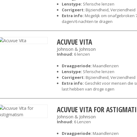
Lenstype:
Sferische lenzen
Corrigeert:
Bijziendheid, Verziendheid
Extra info:
Mogelijk om onafgebroken 
dagen/6 nachten te dragen
ACUVUE VITA
Johnson & Johnson
Inhoud:
6 lenzen
Draagperiode:
Maandlenzen
Lenstype:
Sferische lenzen
Corrigeert:
Bijziendheid, Verziendheid
Extra info:
Geschikt voor mensen die s
last hebben van droge ogen
ACUVUE VITA FOR ASTIGMAT
Johnson & Johnson
Inhoud:
6 Lenzen
Draagperiode:
Maandlenzen