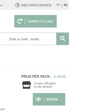
|
0
MIJN WINKELMANDJE
FR
NL
HERBESTELLING
rd
PRIJS PER PACK:
€ 28,00
Gratis afhalen
in de winkel
KIEZEN
zen