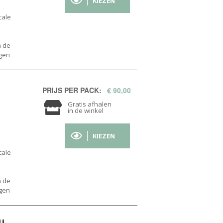
KIEZEN
cale
n de
ogen
PRIJS PER PACK:
€ 90,00
Gratis afhalen
in de winkel
KIEZEN
cale
n de
ogen