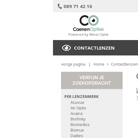
089 71 42 10
Powered by Weiss Optik
CONTACTLENZEN
Contactlenzen
vorige pagina
|
Home
>
VERFIJN JE
ZOEKOPDRACHT
PER LENZENMERK
Acuvue
Air Optix
Avaira
Biofinity
Biomedics
Biotrue
Dailies