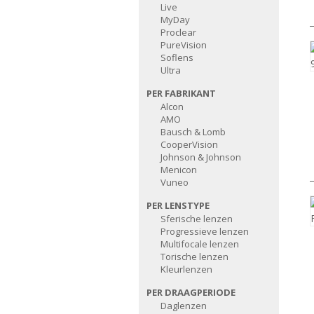
Live
MyDay
Proclear
PureVision
Soflens
Ultra
PER FABRIKANT
Alcon
AMO
Bausch & Lomb
CooperVision
Johnson & Johnson
Menicon
Vuneo
PER LENSTYPE
Sferische lenzen
Progressieve lenzen
Multifocale lenzen
Torische lenzen
Kleurlenzen
PER DRAAGPERIODE
Daglenzen