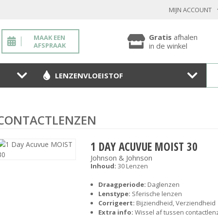
MIJN ACCOUNT
INLOGGEN BESTAANDE KLANT
Gratis
afhalen
MAAK EEN
AFSPRAAK
in de winkel
LENZENVLOEISTOF
Toon
wachtwoo
Wachtwoord vergeten?
CONTACTLENZEN
BEVESTIGEN
1 DAY ACUVUE MOIST 30
Johnson & Johnson
Inhoud:
30 Lenzen
NIEUWE KLANT
Draagperiode:
Daglenzen
Lenstype:
Sferische lenzen
MELD JE AAN
Corrigeert:
Bijziendheid, Verziendheid
Extra info:
Wissel af tussen contactlen