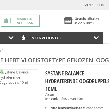
MIJN ACCOUNT
INLOGGEN BESTAANDE KLANT
Gratis
afhalen
MAAK EEN
AFSPRAAK
in de winkel
LENZENVLOEISTOF
Toon
wachtwoo
of
Wachtwoord vergeten?
JE HEBT VLOEISTOFTYPE GEKOZEN: OO
BEVESTIGEN
SYSTANE BALANCE
HYDRATERENDE OOGDRUPPEL
NIEUWE KLANT
10ML
Alcon
MELD JE AAN
Inhoud:
1 flesje van 10ml
Type lenzenvloeistof:
Voor zachte