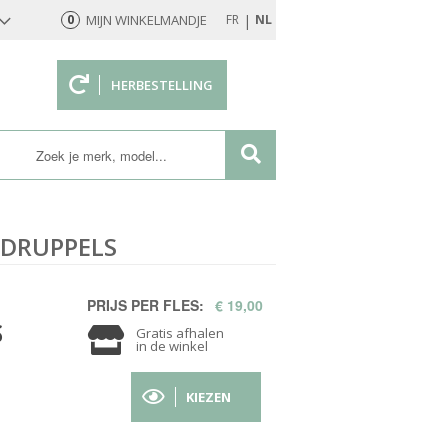
|
0
MIJN WINKELMANDJE
FR
NL
HERBESTELLING
rd
GDRUPPELS
PRIJS PER FLES:
€ 19,00
S
Gratis afhalen
in de winkel
KIEZEN