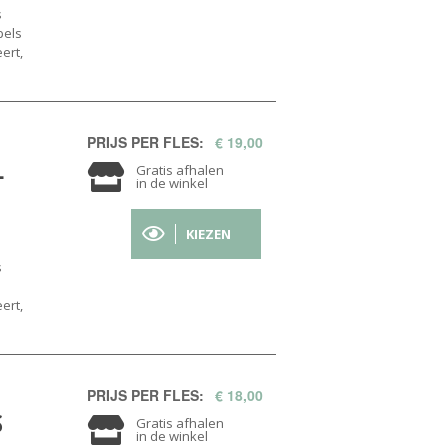
s
pels
ert,
PRIJS PER FLES:
€ 19,00
L
Gratis afhalen
in de winkel
KIEZEN
s
ert,
PRIJS PER FLES:
€ 18,00
S
Gratis afhalen
in de winkel