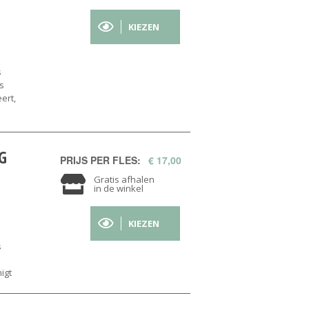
KIEZEN
s
s
ert,
G
PRIJS PER FLES:
€ 17,00
Gratis afhalen
in de winkel
KIEZEN
s
igt