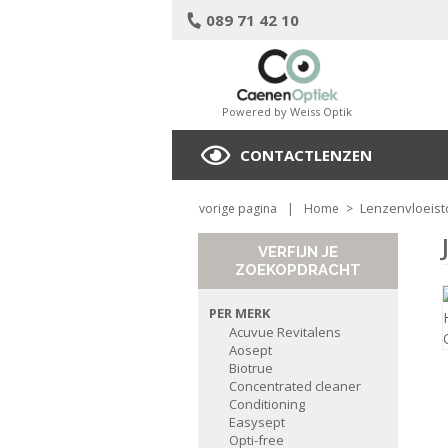
089 71 42 10
Powered by Weiss Optik
CONTACTLENZEN
Lenzenvloeist
vorige pagina
|
Home
>
VERFIJN JE
ZOEKOPDRACHT
PER MERK
Acuvue Revitalens
Aosept
Biotrue
Concentrated cleaner
Conditioning
Easysept
Opti-free