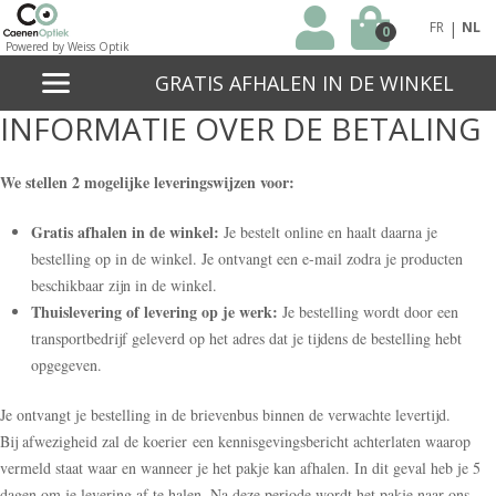
|
FR
NL
0
Powered by Weiss Optik
GRATIS AFHALEN IN DE WINKEL
INFORMATIE OVER DE BETALING
We stellen 2 mogelijke leveringswijzen voor:
Gratis afhalen in de winkel:
Je bestelt online en haalt daarna je
bestelling op in de winkel. Je ontvangt een e-mail zodra je producten
beschikbaar zijn in de winkel.
Thuislevering of levering op je werk:
Je bestelling wordt door een
transportbedrijf geleverd op het adres dat je tijdens de bestelling hebt
opgegeven.
Je ontvangt je bestelling in de brievenbus binnen de verwachte levertijd.
Bij afwezigheid zal de koerier een kennisgevingsbericht achterlaten waarop
vermeld staat waar en wanneer je het pakje kan afhalen. In dit geval heb je 5
dagen om je levering af te halen. Na deze periode wordt het pakje naar ons