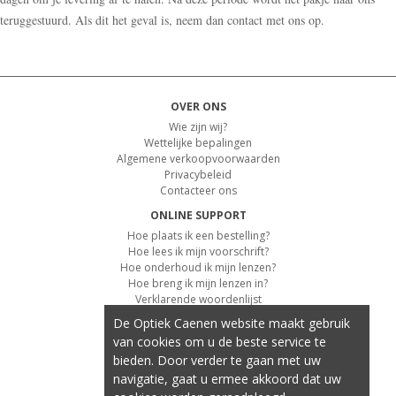
teruggestuurd. Als dit het geval is, neem dan contact met ons op.
OVER ONS
Wie zijn wij?
Wettelijke bepalingen
Algemene verkoopvoorwaarden
Privacybeleid
Contacteer ons
ONLINE SUPPORT
Hoe plaats ik een bestelling?
Hoe lees ik mijn voorschrift?
Hoe onderhoud ik mijn lenzen?
Hoe breng ik mijn lenzen in?
Verklarende woordenlijst
De Optiek Caenen website maakt gebruik
KLANTENSERVICE
van cookies om u de beste service te
Informatie over de levering
bieden. Door verder te gaan met uw
Informatie over de betaling
Retourvoorwaarden
navigatie, gaat u ermee akkoord dat uw