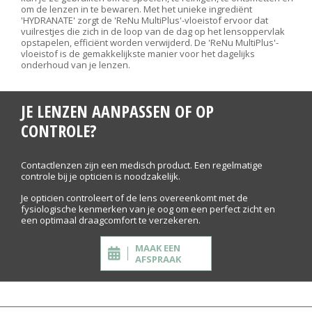
om de lenzen in te bewaren. Met het unieke ingrediënt
'HYDRANATE' zorgt de 'ReNu MultiPlus'-vloeistof ervoor dat
vuilrestjes die zich in de loop van de dag op het lensoppervlak
opstapelen, efficiënt worden verwijderd. De 'ReNu MultiPlus'-
vloeistof is de gemakkelijkste manier voor het dagelijks
onderhoud van je lenzen.
JE LENZEN AANPASSEN OF OP
CONTROLE?
Contactlenzen zijn een medisch product. Een regelmatige
controle bij je opticien is noodzakelijk.
Je opticien controleert of de lens overeenkomt met de
fysiologische kenmerken van je oog om een perfect zicht en
een optimaal draagcomfort te verzekeren.
MAAK EEN
AFSPRAAK