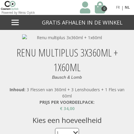
|
FR
NL
0
Powered by Weiss Optik
GRATIS AFHALEN IN DE WINKEL
RENU MULTIPLUS 3X360ML +
1X60ML
Bausch & Lomb
Inhoud:
3 Flessen van 360ml + 3 Lenshouders + 1 Fles van
60ml
PRIJS PER VOORDEELPACK:
€ 34,00
kies een hoeveelheid
1