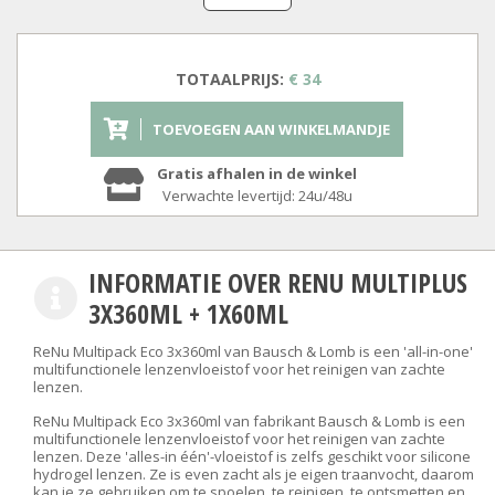
TOTAALPRIJS:
€ 34
TOEVOEGEN AAN WINKELMANDJE
Gratis afhalen in de winkel
Verwachte levertijd: 24u/48u
INFORMATIE OVER RENU MULTIPLUS
3X360ML + 1X60ML
ReNu Multipack Eco 3x360ml van Bausch & Lomb is een 'all-in-one'
multifunctionele lenzenvloeistof voor het reinigen van zachte
lenzen.
ReNu Multipack Eco 3x360ml van fabrikant Bausch & Lomb is een
multifunctionele lenzenvloeistof voor het reinigen van zachte
lenzen. Deze 'alles-in één'-vloeistof is zelfs geschikt voor silicone
hydrogel lenzen. Ze is even zacht als je eigen traanvocht, daarom
kan je ze gebruiken om te spoelen, te reinigen, te ontsmetten en