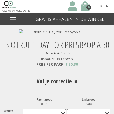
|
FR
NL
0
Powered by Weiss Optik
GRATIS AFHALEN IN DE WINKEL
BIOTRUE 1 DAY FOR PRESBYOPIA 30
Bausch & Lomb
Inhoud:
30 Lenzen
PRIJS PER PACK:
€ 35,30
Vul je correctie in
Rechteroog
Linkeroog
(OD)
(OS)
Sterkte