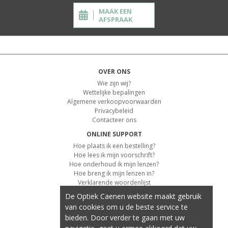
MAAK EEN
AFSPRAAK
OVER ONS
Wie zijn wij?
Wettelijke bepalingen
Algemene verkoopvoorwaarden
Privacybeleid
Contacteer ons
ONLINE SUPPORT
Hoe plaats ik een bestelling?
Hoe lees ik mijn voorschrift?
Hoe onderhoud ik mijn lenzen?
Hoe breng ik mijn lenzen in?
Verklarende woordenlijst
De Optiek Caenen website maakt gebruik
KLANTENSERVICE
van cookies om u de beste service te
Informatie over de levering
bieden. Door verder te gaan met uw
Informatie over de betaling
Retourvoorwaarden