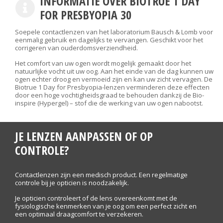
INFORMATIE OVER BIOTRUE 1 DAY
FOR PRESBYOPIA 30
Soepele contactlenzen van het laboratorium Bausch & Lomb voor
eenmalig gebruik en dagelijks te vervangen. Geschikt voor het
corrigeren van ouderdomsverziendheid.
Het comfort van uw ogen wordt mogelijk gemaakt door het
natuurlijke vocht uit uw oog. Aan het einde van de dag kunnen uw
ogen echter droog en vermoeid zijn en kan uw zicht vervagen. De
Biotrue 1 Day for Presbyopia-lenzen verminderen deze effecten
door een hoge vochtigheidsgraad te behouden dankzij de Bio-
inspire (Hypergel) – stof die de werking van uw ogen nabootst.
JE LENZEN AANPASSEN OF OP
CONTROLE?
Contactlenzen zijn een medisch product. Een regelmatige
controle bij je opticien is noodzakelijk.
Je opticien controleert of de lens overeenkomt met de
fysiologische kenmerken van je oog om een perfect zicht en
een optimaal draagcomfort te verzekeren.