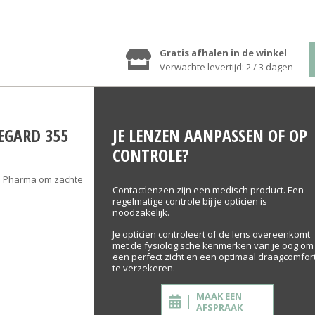
Gratis afhalen in de winkel
Verwachte levertijd: 2 / 3 dagen
EGARD 355
JE LENZEN AANPASSEN OF OP
CONTROLE?
us Pharma om zachte
Contactlenzen zijn een medisch product. Een
regelmatige controle bij je opticien is
noodzakelijk.
Je opticien controleert of de lens overeenkomt
met de fysiologische kenmerken van je oog om
een perfect zicht en een optimaal draagcomfor
te verzekeren.
MAAK EEN
AFSPRAAK