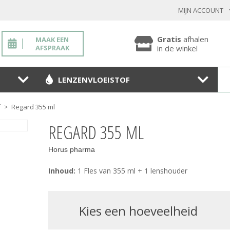
MIJN ACCOUNT
INLOGGEN BESTAANDE KLANT
Gratis
afhalen
MAAK EEN
AFSPRAAK
in de winkel
LENZENVLOEISTOF
Toon
wachtwoo
Regard 355 ml
f
>
Wachtwoord vergeten?
REGARD 355 ML
BEVESTIGEN
Horus pharma
Inhoud:
1 Fles van 355 ml + 1 lenshouder
NIEUWE KLANT
MELD JE AAN
kies een hoeveelheid