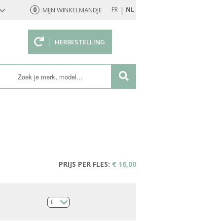
|
0
MIJN WINKELMANDJE
FR
NL
HERBESTELLING
rd
PRIJS PER FLES:
€ 16,00
1