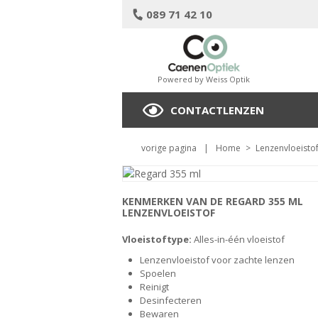
089 71 42 10
Powered by Weiss Optik
CONTACTLENZEN
vorige pagina
|
Home
>
Lenzenvloeisto
KENMERKEN VAN DE REGARD 355 ML
LENZENVLOEISTOF
Vloeistoftype:
Alles-in-één vloeistof
Lenzenvloeistof voor zachte lenzen
Spoelen
Reinigt
Desinfecteren
Bewaren