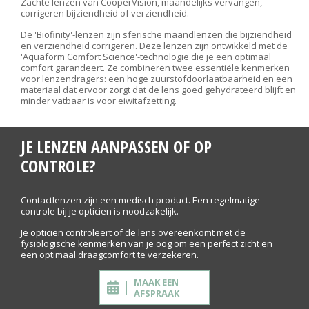
Zachte lenzen van CooperVision, maandelijks vervangen,
corrigeren bijziendheid of verziendheid.
De 'Biofinity'-lenzen zijn sferische maandlenzen die bijziendheid
en verziendheid corrigeren. Deze lenzen zijn ontwikkeld met de
'Aquaform Comfort Science'-technologie die je een optimaal
comfort garandeert. Ze combineren twee essentiële kenmerken
voor lenzendragers: een hoge zuurstofdoorlaatbaarheid en een
materiaal dat ervoor zorgt dat de lens goed gehydrateerd blijft en
minder vatbaar is voor eiwitafzetting.
JE LENZEN AANPASSEN OF OP
CONTROLE?
Contactlenzen zijn een medisch product. Een regelmatige
controle bij je opticien is noodzakelijk.
Je opticien controleert of de lens overeenkomt met de
fysiologische kenmerken van je oog om een perfect zicht en
een optimaal draagcomfort te verzekeren.
MAAK EEN
AFSPRAAK