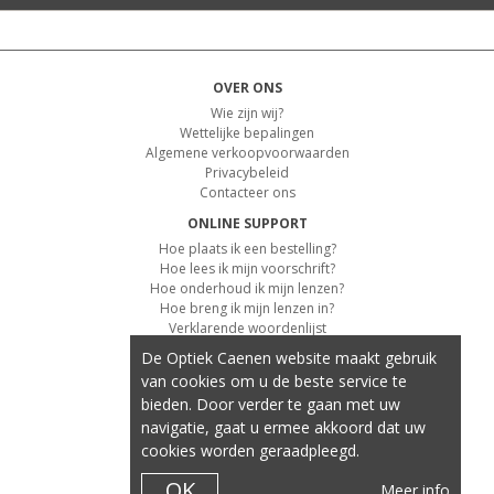
OVER ONS
Wie zijn wij?
Wettelijke bepalingen
Algemene verkoopvoorwaarden
Privacybeleid
Contacteer ons
ONLINE SUPPORT
Hoe plaats ik een bestelling?
Hoe lees ik mijn voorschrift?
Hoe onderhoud ik mijn lenzen?
Hoe breng ik mijn lenzen in?
Verklarende woordenlijst
De Optiek Caenen website maakt gebruik
KLANTENSERVICE
van cookies om u de beste service te
Informatie over de levering
bieden. Door verder te gaan met uw
Informatie over de betaling
Retourvoorwaarden
navigatie, gaat u ermee akkoord dat uw
cookies worden geraadpleegd.
ONZE PRODUCTEN
Contactlenzen
OK
Meer info