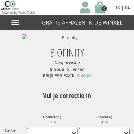
|
FR
NL
0
Powered by Weiss Optik
GRATIS AFHALEN IN DE WINKEL
BIOFINITY
CooperVision
Inhoud:
6 Lenzen
PRIJS PER PACK:
€ 40,00
Vul je correctie in
Rechteroog
Linkeroog
(OD)
(OS)
Sterkte