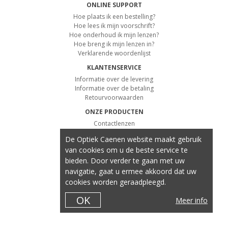
ONLINE SUPPORT
Hoe plaats ik een bestelling?
Hoe lees ik mijn voorschrift?
Hoe onderhoud ik mijn lenzen?
Hoe breng ik mijn lenzen in?
Verklarende woordenlijst
KLANTENSERVICE
Informatie over de levering
Informatie over de betaling
Retourvoorwaarden
ONZE PRODUCTEN
Contactlenzen
Kleurlenzen
De Optiek Caenen website maakt gebruik
Lenzenvloeistof
van cookies om u de beste service te
Alle producten bekijken
bieden. Door verder te gaan met uw
navigatie, gaat u ermee akkoord dat uw
cookies worden geraadpleegd.
OK
Meer info