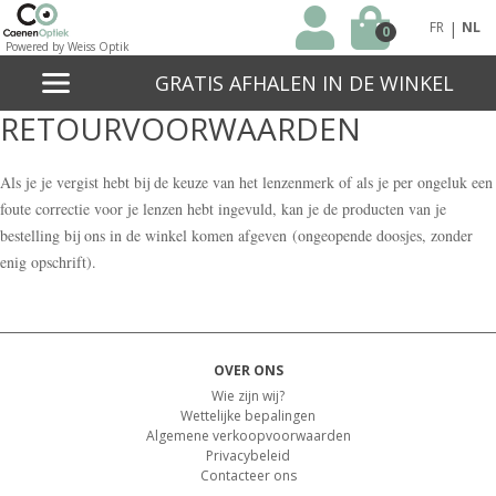
|
FR
NL
0
Powered by Weiss Optik
GRATIS AFHALEN IN DE WINKEL
RETOURVOORWAARDEN
Als je je vergist hebt bij de keuze van het lenzenmerk of als je per ongeluk een
foute correctie voor je lenzen hebt ingevuld, kan je de producten van je
bestelling bij ons in de winkel komen afgeven (ongeopende doosjes, zonder
enig opschrift).
OVER ONS
Wie zijn wij?
Wettelijke bepalingen
Algemene verkoopvoorwaarden
Privacybeleid
Contacteer ons