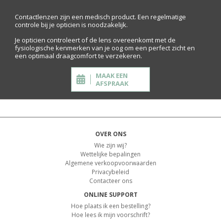
Contactlenzen zijn een medisch product. Een regelmatige
controle bij je opticien is noodzakelijk.
Je opticien controleert of de lens overeenkomt met de
fysiologische kenmerken van je oog om een perfect zicht en
een optimaal draagcomfort te verzekeren.
MAAK EEN
AFSPRAAK
OVER ONS
Wie zijn wij?
Wettelijke bepalingen
Algemene verkoopvoorwaarden
Privacybeleid
Contacteer ons
ONLINE SUPPORT
Hoe plaats ik een bestelling?
Hoe lees ik mijn voorschrift?