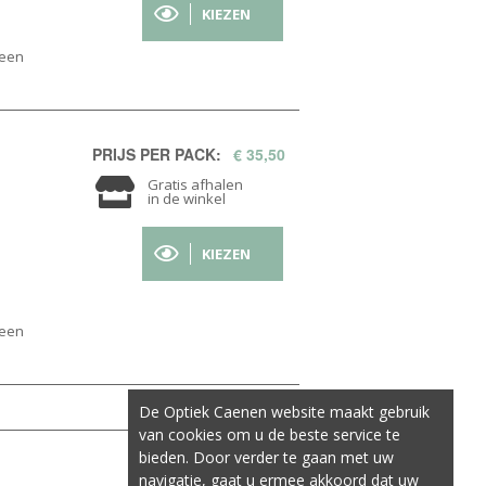
KIEZEN
geen
PRIJS PER PACK:
€ 35,50
Gratis afhalen
in de winkel
KIEZEN
geen
De Optiek Caenen website maakt gebruik
van cookies om u de beste service te
bieden. Door verder te gaan met uw
navigatie, gaat u ermee akkoord dat uw