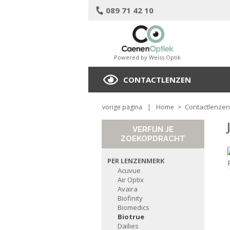
089 71 42 10
Powered by Weiss Optik
CONTACTLENZEN
Contactlenzen
vorige pagina
|
Home
>
VERFIJN JE
ZOEKOPDRACHT
PER LENZENMERK
Acuvue
Air Optix
Avaira
Biofinity
Biomedics
Biotrue
Dailies