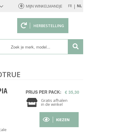
|
0
MIJN WINKELMANDJE
FR
NL
HERBESTELLING
rd
IOTRUE
PIA
PRIJS PER PACK:
€ 35,30
Gratis afhalen
in de winkel
KIEZEN
cale