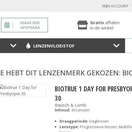
MIJN ACCOUNT
INLOGGEN BESTAANDE KLANT
Gratis
afhalen
MAAK EEN
AFSPRAAK
in de winkel
LENZENVLOEISTOF
Toon
wachtwoo
Wachtwoord vergeten?
JE HEBT DIT LENZENMERK GEKOZEN: B
BEVESTIGEN
BIOTRUE 1 DAY FOR PRESBYO
30
NIEUWE KLANT
Bausch & Lomb
Inhoud:
30 Lenzen
MELD JE AAN
Draagperiode:
Daglenzen
Lenstype:
Progressieve lenzen, Multifo