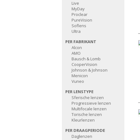
Live
MyDay
Proclear
PureVision
Soflens
Ultra
PER FABRIKANT
Alcon
AMO
Bausch & Lomb
CooperVision
Johnson & Johnson
Menicon
Vuneo
PER LENSTYPE
Sferische lenzen
Progressieve lenzen
Multifocale lenzen
Torische lenzen
Kleurlenzen
PER DRAAGPERIODE
Daglenzen