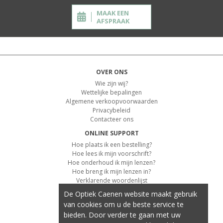
MAAK EEN
AFSPRAAK
OVER ONS
Wie zijn wij?
Wettelijke bepalingen
Algemene verkoopvoorwaarden
Privacybeleid
Contacteer ons
ONLINE SUPPORT
Hoe plaats ik een bestelling?
Hoe lees ik mijn voorschrift?
Hoe onderhoud ik mijn lenzen?
Hoe breng ik mijn lenzen in?
Verklarende woordenlijst
De Optiek Caenen website maakt gebruik
KLANTENSERVICE
van cookies om u de beste service te
Informatie over de levering
bieden. Door verder te gaan met uw
Informatie over de betaling