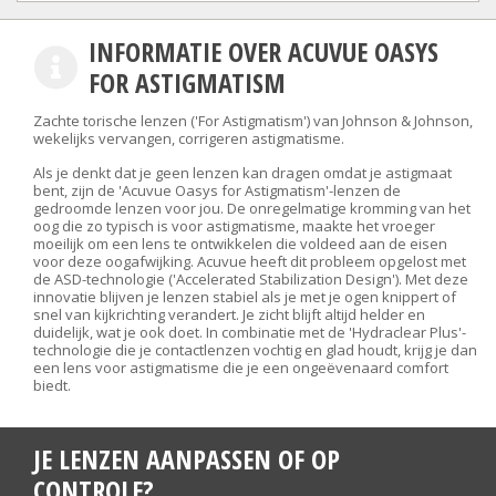
INFORMATIE OVER ACUVUE OASYS
FOR ASTIGMATISM
Zachte torische lenzen ('For Astigmatism') van Johnson & Johnson,
wekelijks vervangen, corrigeren astigmatisme.
Als je denkt dat je geen lenzen kan dragen omdat je astigmaat
bent, zijn de 'Acuvue Oasys for Astigmatism'-lenzen de
gedroomde lenzen voor jou. De onregelmatige kromming van het
oog die zo typisch is voor astigmatisme, maakte het vroeger
moeilijk om een lens te ontwikkelen die voldeed aan de eisen
voor deze oogafwijking. Acuvue heeft dit probleem opgelost met
de ASD-technologie ('Accelerated Stabilization Design'). Met deze
innovatie blijven je lenzen stabiel als je met je ogen knippert of
snel van kijkrichting verandert. Je zicht blijft altijd helder en
duidelijk, wat je ook doet. In combinatie met de 'Hydraclear Plus'-
technologie die je contactlenzen vochtig en glad houdt, krijg je dan
een lens voor astigmatisme die je een ongeëvenaard comfort
biedt.
JE LENZEN AANPASSEN OF OP
CONTROLE?