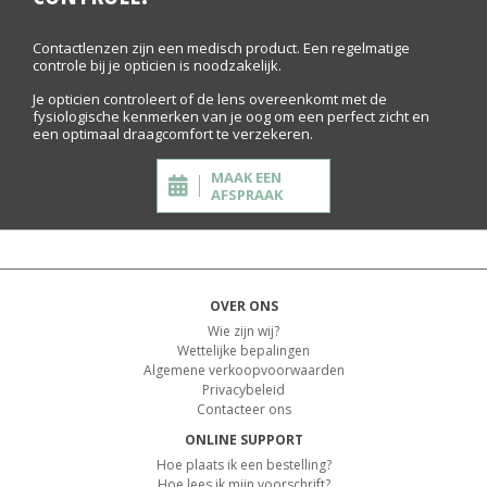
Contactlenzen zijn een medisch product. Een regelmatige
controle bij je opticien is noodzakelijk.
Je opticien controleert of de lens overeenkomt met de
fysiologische kenmerken van je oog om een perfect zicht en
een optimaal draagcomfort te verzekeren.
MAAK EEN
AFSPRAAK
OVER ONS
Wie zijn wij?
Wettelijke bepalingen
Algemene verkoopvoorwaarden
Privacybeleid
Contacteer ons
ONLINE SUPPORT
Hoe plaats ik een bestelling?
Hoe lees ik mijn voorschrift?