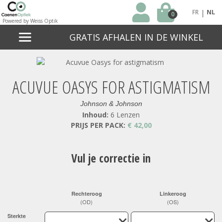
|
FR
NL
0
Powered by Weiss Optik
GRATIS AFHALEN IN DE WINKEL
ACUVUE OASYS FOR ASTIGMATISM
Johnson & Johnson
Inhoud:
6 Lenzen
PRIJS PER PACK:
€ 42,00
Vul je correctie in
Rechteroog
Linkeroog
(OD)
(OS)
Sterkte