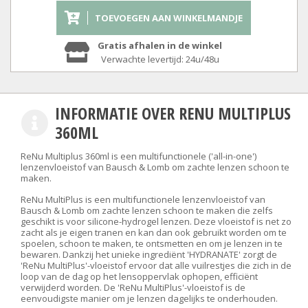
TOEVOEGEN AAN WINKELMANDJE
Gratis afhalen in de winkel
Verwachte levertijd: 24u/48u
INFORMATIE OVER RENU MULTIPLUS
360ML
ReNu Multiplus 360ml is een multifunctionele ('all-in-one')
lenzenvloeistof van Bausch & Lomb om zachte lenzen schoon te
maken.
ReNu MultiPlus is een multifunctionele lenzenvloeistof van
Bausch & Lomb om zachte lenzen schoon te maken die zelfs
geschikt is voor silicone-hydrogel lenzen. Deze vloeistof is net zo
zacht als je eigen tranen en kan dan ook gebruikt worden om te
spoelen, schoon te maken, te ontsmetten en om je lenzen in te
bewaren. Dankzij het unieke ingrediënt 'HYDRANATE' zorgt de
'ReNu MultiPlus'-vloeistof ervoor dat alle vuilrestjes die zich in de
loop van de dag op het lensoppervlak ophopen, efficiënt
verwijderd worden. De 'ReNu MultiPlus'-vloeistof is de
eenvoudigste manier om je lenzen dagelijks te onderhouden.