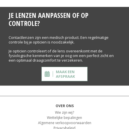
JE LENZEN AANPASSEN OF OP
CONTROLE?
Contactlenzen zijn een medisch product. Een regelmatige
controle bij je opticien is noodzakelijk.
Je opticien controleert of de lens overeenkomt met de
fysiologische kenmerken van je oog om een perfect zicht en
een optimaal draagcomfort te verzekeren.
MAAK EEN
AFSPRAAK
OVER ONS
Wie zijn wij?
Wettelijke bepalingen
Algemene verkoopvoorwaarden
Privacybeleid