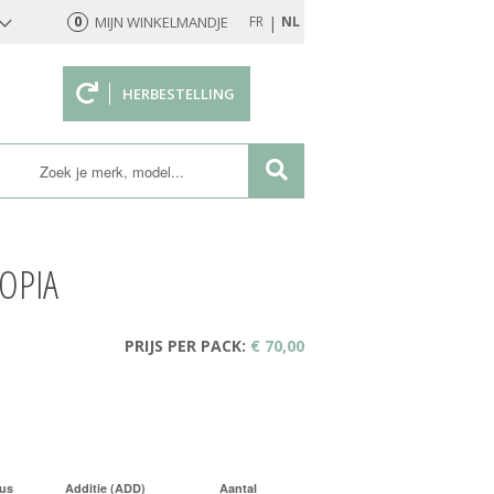
|
0
MIJN WINKELMANDJE
FR
NL
HERBESTELLING
rd
OPIA
PRIJS PER PACK:
€ 70,00
us
Additie (ADD)
Aantal