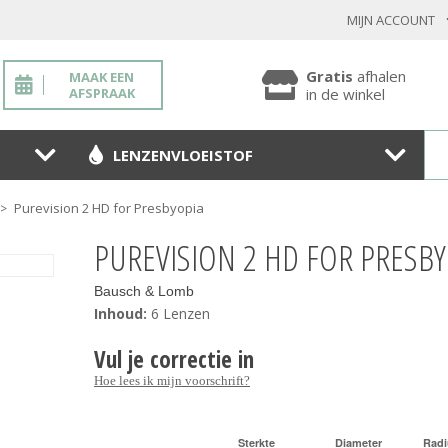
MIJN ACCOUNT
INLOGGEN BESTAANDE KLANT
Gratis
afhalen
MAAK EEN
AFSPRAAK
in de winkel
LENZENVLOEISTOF
Toon
wachtwoo
Purevision 2 HD for Presbyopia
>
Wachtwoord vergeten?
PUREVISION 2 HD FOR PRESBY
BEVESTIGEN
Bausch & Lomb
Inhoud:
6 Lenzen
Vul je correctie in
NIEUWE KLANT
Hoe lees ik mijn voorschrift?
MELD JE AAN
Sterkte
Diameter
Radi