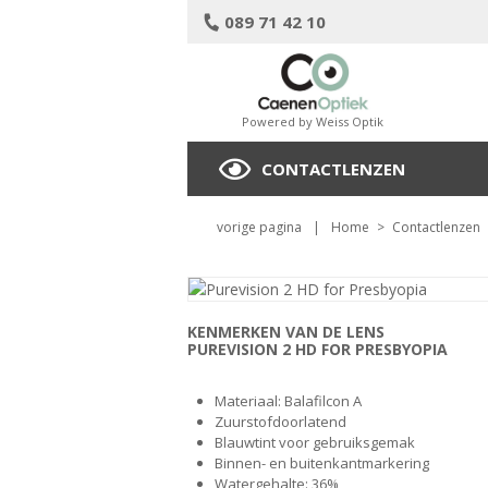
089 71 42 10
Powered by Weiss Optik
CONTACTLENZEN
vorige pagina
|
Home
>
Contactlenzen
KENMERKEN VAN DE LENS
PUREVISION 2 HD FOR PRESBYOPIA
Materiaal: Balafilcon A
Zuurstofdoorlatend
Blauwtint voor gebruiksgemak
Binnen- en buitenkantmarkering
Watergehalte: 36%