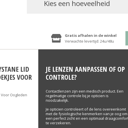
kies een hoeveelheid
Gratis afhalen in de winkel
Verwachte levertijd: 24u/48u
YSTANE LID
JE LENZEN AANPASSEN OF OP
OEKJES VOOR
CONTROLE?
Contactlenzen zijn een medisch product. Een
es Voor Oogleden
regelmatige controle bij je opticien is
noodzakelijk.
Je opticien controleert of de lens overeenkomt
met de fysiologische kenmerken van je oog om
een perfect zicht en een optimaal draagcomfor
te verzekeren.