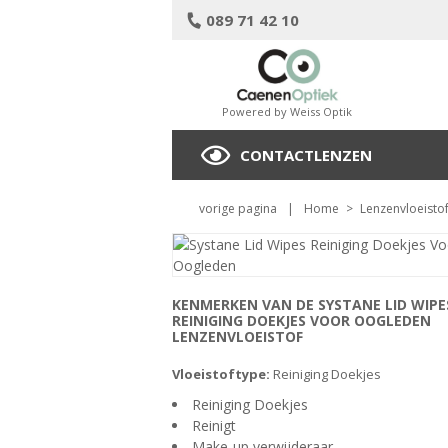
089 71 42 10
Powered by Weiss Optik
CONTACTLENZEN
vorige pagina
|
Home
>
Lenzenvloeisto
KENMERKEN VAN DE SYSTANE LID WIPE
REINIGING DOEKJES VOOR OOGLEDEN
LENZENVLOEISTOF
Vloeistoftype:
Reiniging Doekjes
Reiniging Doekjes
Reinigt
Make-up verwijderaar