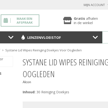
MIJN ACCOUNT
INLOGGEN BESTAANDE KLANT
Gratis
afhalen
MAAK EEN
AFSPRAAK
in de winkel
LENZENVLOEISTOF
Toon
wachtwoo
Systane Lid Wipes Reiniging Doekjes Voor Oogleden
f
>
Wachtwoord vergeten?
SYSTANE LID WIPES REINIGIN
BEVESTIGEN
OOGLEDEN
S
Alcon
NIEUWE KLANT
Inhoud:
30 Reiniging Doekjes
MELD JE AAN