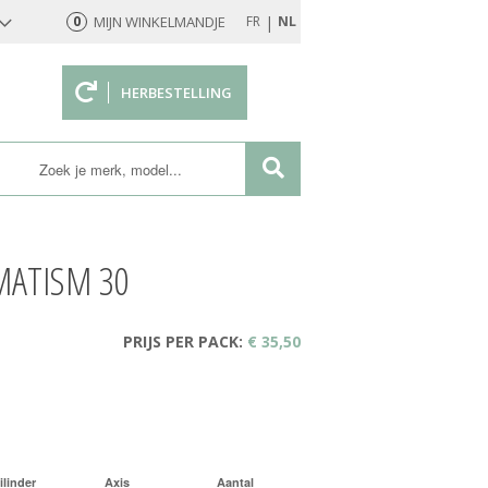
|
0
MIJN WINKELMANDJE
FR
NL
HERBESTELLING
rd
MATISM 30
PRIJS PER PACK:
€ 35,50
ilinder
Axis
Aantal