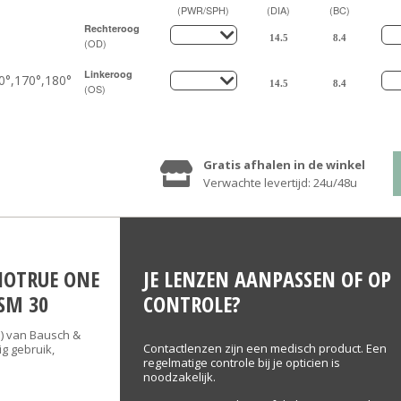
(PWR/SPH)
(DIA)
(BC)
Rechteroog
(OD)
Linkeroog
0°,170°,180°
(OS)
Gratis afhalen in de winkel
Verwachte levertijd: 24u/48u
IOTRUE ONE
JE LENZEN AANPASSEN OF OP
SM 30
CONTROLE?
') van Bausch &
Contactlenzen zijn een medisch product. Een
g gebruik,
regelmatige controle bij je opticien is
noodzakelijk.