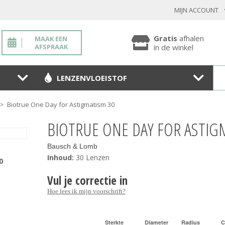
MIJN ACCOUNT
INLOGGEN BESTAANDE KLANT
Gratis
afhalen
MAAK EEN
AFSPRAAK
in de winkel
LENZENVLOEISTOF
Toon
wachtwoo
Biotrue One Day for Astigmatism 30
>
Wachtwoord vergeten?
BIOTRUE ONE DAY FOR ASTIG
BEVESTIGEN
Bausch & Lomb
Inhoud:
30 Lenzen
0
Vul je correctie in
NIEUWE KLANT
Hoe lees ik mijn voorschrift?
MELD JE AAN
Sterkte
Diameter
Radius
C