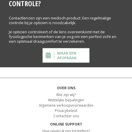
CONTROLE?
Contactlenzen zijn een medisch product. Een regelmatige
controle bij je opticien is noodzakelijk.
Je opticien controleert of de lens overeenkomt met de
fysiologische kenmerken van je oog om een perfect zicht en
een optimaal draagcomfort te verzekeren.
MAAK EEN
AFSPRAAK
OVER ONS
Wie zijn wij?
Wettelijke bepalingen
Algemene verkoopvoorwaarden
Privacybeleid
Contacteer ons
ONLINE SUPPORT
Hoe plaats ik een bestelling?