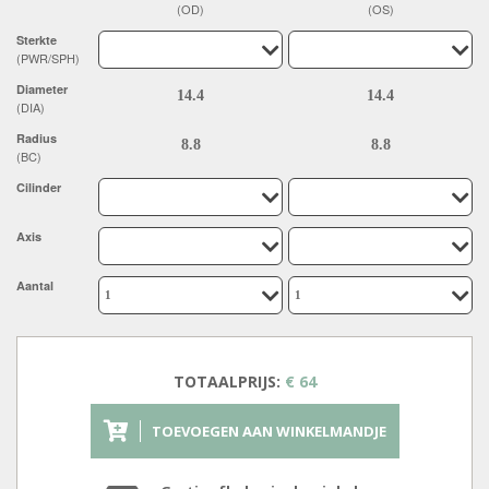
(OD)
(OS)
Sterkte
(PWR/SPH)
Diameter
(DIA)
Radius
(BC)
Cilinder
Axis
Aantal
TOTAALPRIJS:
€ 64
TOEVOEGEN AAN WINKELMANDJE