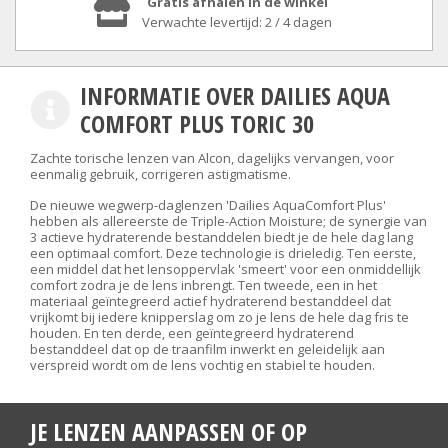
Gratis afhalen in de winkel
Verwachte levertijd: 2 / 4 dagen
INFORMATIE OVER DAILIES AQUA
COMFORT PLUS TORIC 30
Zachte torische lenzen van Alcon, dagelijks vervangen, voor
eenmalig gebruik, corrigeren astigmatisme.
De nieuwe wegwerp-daglenzen 'Dailies AquaComfort Plus'
hebben als allereerste de Triple-Action Moisture; de synergie van
3 actieve hydraterende bestanddelen biedt je de hele dag lang
een optimaal comfort. Deze technologie is drieledig. Ten eerste,
een middel dat het lensoppervlak 'smeert' voor een onmiddellijk
comfort zodra je de lens inbrengt. Ten tweede, een in het
materiaal geïntegreerd actief hydraterend bestanddeel dat
vrijkomt bij iedere knipperslag om zo je lens de hele dag fris te
houden. En ten derde, een geïntegreerd hydraterend
bestanddeel dat op de traanfilm inwerkt en geleidelijk aan
verspreid wordt om de lens vochtig en stabiel te houden.
JE LENZEN AANPASSEN OF OP