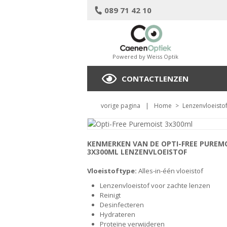
089 71 42 10
Powered by Weiss Optik
CONTACTLENZEN
vorige pagina
|
Home
>
Lenzenvloeisto
KENMERKEN VAN DE OPTI-FREE PUREM
3X300ML LENZENVLOEISTOF
Vloeistoftype:
Alles-in-één vloeistof
Lenzenvloeistof voor zachte lenzen
Reinigt
Desinfecteren
Hydrateren
Proteïne verwijderen