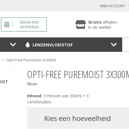
MIJN ACCOUNT
INLOGGEN BESTAANDE KLANT
Gratis
afhalen
MAAK EEN
AFSPRAAK
in de winkel
LENZENVLOEISTOF
Toon
wachtwoo
Opti-Free Puremoist 3x300ml
f
>
Wachtwoord vergeten?
OPTI-FREE PUREMOIST 3X300
BEVESTIGEN
OIST
Alcon
Inhoud:
3 Flessen van 300ml + 3
NIEUWE KLANT
Lenshouders
MELD JE AAN
kies een hoeveelheid