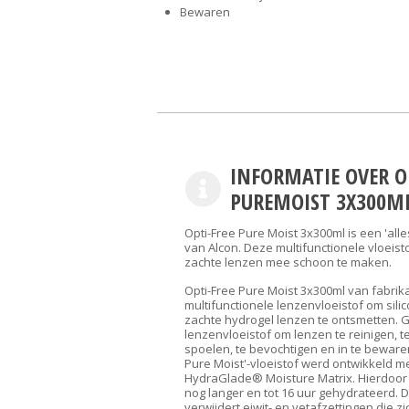
Bewaren
INFORMATIE OVER O
PUREMOIST 3X300M
Opti-Free Pure Moist 3x300ml is een 'alle
van Alcon. Deze multifunctionele vloeisto
zachte lenzen mee schoon te maken.
Opti-Free Pure Moist 3x300ml van fabrika
multifunctionele lenzenvloeistof om sili
zachte hydrogel lenzen te ontsmetten. 
lenzenvloeistof om lenzen te reinigen, t
spoelen, te bevochtigen en in te bewaren
Pure Moist'-vloeistof werd ontwikkeld m
HydraGlade® Moisture Matrix. Hierdoor 
nog langer en tot 16 uur gehydrateerd. D
verwijdert eiwit- en vetafzettingen die zi