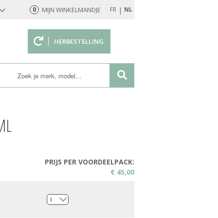
|
0
MIJN WINKELMANDJE
FR
NL
HERBESTELLING
rd
ML
PRIJS PER VOORDEELPACK:
€ 45,00
1