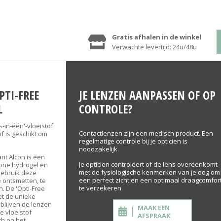
Gratis afhalen in de winkel
Verwachte levertijd: 24u/48u
PTI-FREE
JE LENZEN AANPASSEN OF OP
L
CONTROLE?
s-in-één'-vloeistof
Contactlenzen zijn een medisch product. Een
f is geschikt om
regelmatige controle bij je opticien is
noodzakelijk.
nt Alcon is een
Je opticien controleert of de lens overeenkomt
cone hydrogel en
met de fysiologische kenmerken van je oog om
Gebruik deze
een perfect zicht en een optimaal draagcomfor
e ontsmetten, te
te verzekeren.
. De 'Opti-Free
et de unieke
blijven de lenzen
MAAK EEN
e vloeistof
AFSPRAAK
ch op het