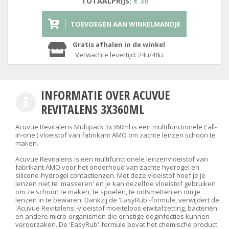
TOTAALPRIJS:
€ 36
TOEVOEGEN AAN WINKELMANDJE
Gratis afhalen in de winkel
Verwachte levertijd: 24u/48u
INFORMATIE OVER ACUVUE
REVITALENS 3X360ML
Acuvue Revitalens Multipack 3x360ml is een multifunctionele ('all-
in-one') vloeistof van fabrikant AMO om zachte lenzen schoon te
maken.
Acuvue Revitalens is een multifunctionele lenzenvloeistof van
fabrikant AMO voor het onderhoud van zachte hydrogel en
silicone-hydrogel contactlenzen. Met deze vloeistof hoef je je
lenzen niet te 'masseren' en je kan dezelfde vloeistof gebruiken
om ze schoon te maken, te spoelen, te ontsmetten en om je
lenzen in te bewaren. Dankzij de 'EasyRub'-formule, verwijdert de
'Acuvue Revitalens'-vloeistof moeiteloos eiwitafzetting, bacteriën
en andere micro-organismen die ernstige ooginfecties kunnen
veroorzaken. De 'EasyRub'-formule bevat het chemische product