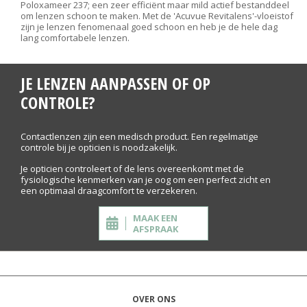
Poloxameer 237; een zeer efficiënt maar mild actief bestanddeel
om lenzen schoon te maken. Met de 'Acuvue Revitalens'-vloeistof
zijn je lenzen fenomenaal goed schoon en heb je de hele dag
lang comfortabele lenzen.
JE LENZEN AANPASSEN OF OP
CONTROLE?
Contactlenzen zijn een medisch product. Een regelmatige
controle bij je opticien is noodzakelijk.
Je opticien controleert of de lens overeenkomt met de
fysiologische kenmerken van je oog om een perfect zicht en
een optimaal draagcomfort te verzekeren.
MAAK EEN
AFSPRAAK
OVER ONS