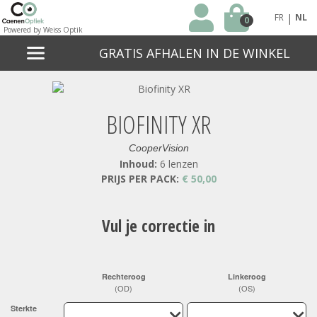
|
FR
NL
0
Powered by Weiss Optik
GRATIS AFHALEN IN DE WINKEL
BIOFINITY XR
CooperVision
Inhoud:
6 lenzen
PRIJS PER PACK:
€ 50,00
Vul je correctie in
Rechteroog
Linkeroog
(OD)
(OS)
Sterkte