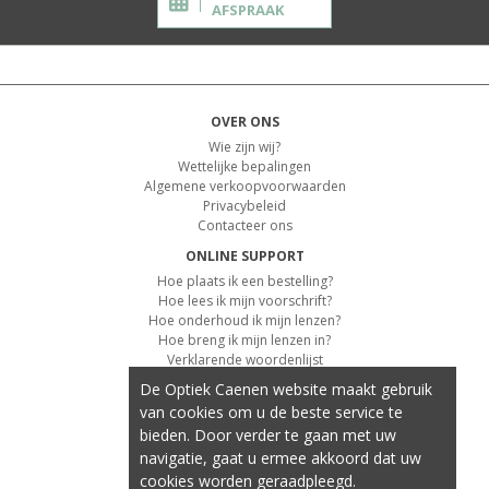
AFSPRAAK
OVER ONS
Wie zijn wij?
Wettelijke bepalingen
Algemene verkoopvoorwaarden
Privacybeleid
Contacteer ons
ONLINE SUPPORT
Hoe plaats ik een bestelling?
Hoe lees ik mijn voorschrift?
Hoe onderhoud ik mijn lenzen?
Hoe breng ik mijn lenzen in?
Verklarende woordenlijst
De Optiek Caenen website maakt gebruik
KLANTENSERVICE
van cookies om u de beste service te
Informatie over de levering
bieden. Door verder te gaan met uw
Informatie over de betaling
Retourvoorwaarden
navigatie, gaat u ermee akkoord dat uw
cookies worden geraadpleegd.
ONZE PRODUCTEN