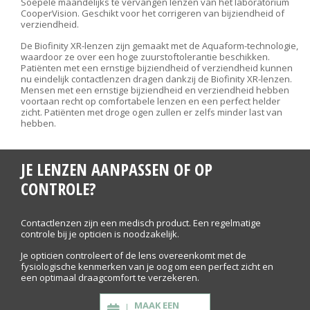
Soepele maandelijks te vervangen lenzen van het laboratorium
CooperVision. Geschikt voor het corrigeren van bijziendheid of
verziendheid.
De Biofinity XR-lenzen zijn gemaakt met de Aquaform-technologie,
waardoor ze over een hoge zuurstoftolerantie beschikken.
Patiënten met een ernstige bijziendheid of verziendheid kunnen
nu eindelijk contactlenzen dragen dankzij de Biofinity XR-lenzen.
Mensen met een ernstige bijziendheid en verziendheid hebben
voortaan recht op comfortabele lenzen en een perfect helder
zicht. Patiënten met droge ogen zullen er zelfs minder last van
hebben.
JE LENZEN AANPASSEN OF OP
CONTROLE?
Contactlenzen zijn een medisch product. Een regelmatige
controle bij je opticien is noodzakelijk.
Je opticien controleert of de lens overeenkomt met de
fysiologische kenmerken van je oog om een perfect zicht en
een optimaal draagcomfort te verzekeren.
MAAK EEN