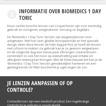
INFORMATIE OVER BIOMEDICS 1 DAY
TORIC
Deze zachte torische lenzen van CooperVision zijn voor eenmalig
gebruik en corrigeren astigmatisme. Vervang ze dagelijks.
De ‘Biomedics 1 Day Toric'-lenzen zijn wegwerplenzen voor
astigmaten. Met hun zeer gladde lensoppervlak en het speciale
design zitten deze lenzen de hele dag perfect. Je hoeft de lenzen
niet schoon te maken; na gebruik kan je ze gewoon wegwerpen
en de volgende dag een nieuw paar inbrengen. Daarenboven
vermindert zo ook het risico op eiwitafzetting wat irritatie en
allergieën teweeg kan brengen. Met de lichte blauwe tint kan je de
'Biomedics 1 Day Toric'-lenzen gemakkelijker hanteren en een
geïntegreerde UV-filter beschermt je ogen tegen de zon.
JE LENZEN AANPASSEN OF OP
CONTROLE?
Contactlenzen zijn een medisch product. Een regelmatige
controle bij je opticien is noodzakelijk.