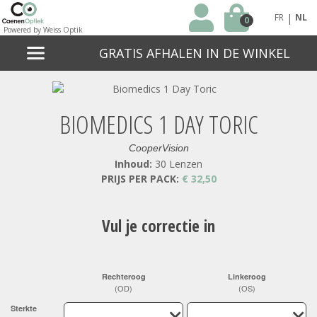
|
FR
NL
0
Powered by Weiss Optik
GRATIS AFHALEN IN DE WINKEL
BIOMEDICS 1 DAY TORIC
CooperVision
Inhoud:
30 Lenzen
PRIJS PER PACK:
€ 32,50
Vul je correctie in
Rechteroog
Linkeroog
(OD)
(OS)
Sterkte