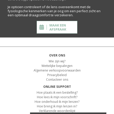
Je opticien controleert of de lens overeenkomt met de
fysiologische kenmerken van je oog om een perfect zicht en
een optimaal draagcomfort te verzekeren.
MAAK EEN
AFSPRAAK
OVER ONS
Wie zijn wij?
Wettelijke bepalingen
Algemene verkoopvoorwaarden
Privacybeleid
Contacteer ons
ONLINE SUPPORT
Hoe plaats ik een bestelling?
Hoe lees ik mijn voorschrift?
Hoe onderhoud ik mijn lenzen?
Hoe breng ik mijn lenzen in?
Verklarende woordenlijst