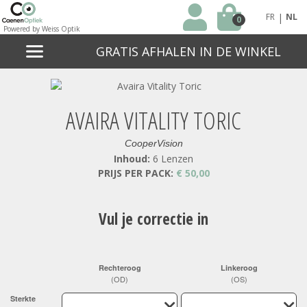
|
FR
NL
0
Powered by Weiss Optik
GRATIS AFHALEN IN DE WINKEL
AVAIRA VITALITY TORIC
CooperVision
Inhoud:
6 Lenzen
PRIJS PER PACK:
€ 50,00
Vul je correctie in
Rechteroog
Linkeroog
(OD)
(OS)
Sterkte