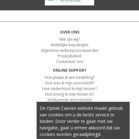
AFSPRAAK
OVER ONS
Wie zijn wij?
Wettelijke bepalingen
Algemene verkoopvoorwaarden
Privacybeleid
Contacteer ons
ONLINE SUPPORT
Hoe plaats ik een bestelling?
Hoe lees ik mijn voorschrift?
Hoe onderhoud ik mijn lenzen?
Hoe breng ik mijn lenzen in?
Verklarende woordenlijst
De Optiek Caenen website maakt gebruik
KLANTENSERVICE
van cookies om u de beste service te
Informatie over de levering
bieden. Door verder te gaan met uw
Informatie over de betaling
Retourvoorwaarden
navigatie, gaat u ermee akkoord dat uw
cookies worden geraadpleegd.
ONZE PRODUCTEN