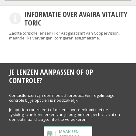
INFORMATIE OVER AVAIRA VITALITY
TORIC
Zachte torische lenzen ('For Astigmatism') van CooperVision,
maandelijks vervangen, corrigeren astigmatisme.
JE LENZEN AANPASSEN OF OP
CONTROLE?
Contactlenzen zijn een medisch product. Een regelmatige
controle bij je opticien is noodzakelijk.
Je opticien controleert of de lens overeenkomt met de
fysiologische kenmerken van je oog om een perfect zicht en
een optimaal draagcomfort te verzekeren.
MAAK EEN