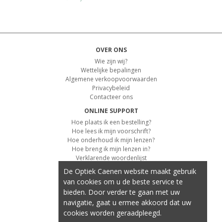
OVER ONS
Wie zijn wij?
Wettelijke bepalingen
Algemene verkoopvoorwaarden
Privacybeleid
Contacteer ons
ONLINE SUPPORT
Hoe plaats ik een bestelling?
Hoe lees ik mijn voorschrift?
Hoe onderhoud ik mijn lenzen?
Hoe breng ik mijn lenzen in?
Verklarende woordenlijst
De Optiek Caenen website maakt gebruik
KLANTENSERVICE
van cookies om u de beste service te
Informatie over de levering
bieden. Door verder te gaan met uw
Informatie over de betaling
Retourvoorwaarden
navigatie, gaat u ermee akkoord dat uw
cookies worden geraadpleegd.
ONZE PRODUCTEN