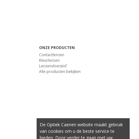
ONZE PRODUCTEN
Contactlenzen
Kleurlenzen
Lenzenvloeistof
Alle producten bekijken
De Optiek Caenen website maakt gebruik
van cookies om u de beste service te
bieden. Door verder te gaan met uw