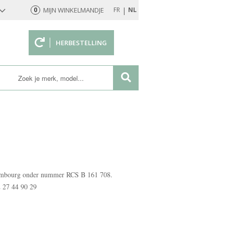
|
0
MIJN WINKELMANDJE
FR
NL
HERBESTELLING
rd
uxembourg onder nummer RCS B 161 708.
 27 44 90 29