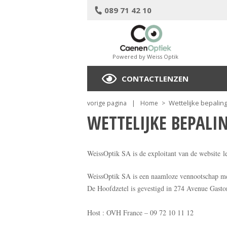
089 71 42 10
Powered by Weiss Optik
CONTACTLENZEN
Wettelijke bepalin
vorige pagina
|
Home
>
WETTELIJKE BEPALI
WeissOptik SA is de exploitant van de website l
WeissOptik SA is een naamloze vennootschap me
De Hoofdzetel is gevestigd in 274 Avenue Gast
Host : OVH France – 09 72 10 11 12