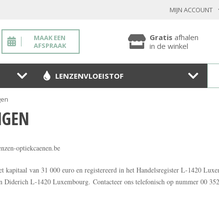
MIJN ACCOUNT
INLOGGEN BESTAANDE KLANT
Gratis
afhalen
MAAK EEN
AFSPRAAK
in de winkel
LENZENVLOEISTOF
Toon
wachtwoo
gen
Wachtwoord vergeten?
NGEN
BEVESTIGEN
enzen-optiekcaenen.be
t kapitaal van 31 000 euro en registereerd in het Handelsregister L-1420 L
NIEUWE KLANT
on Diderich L-1420 Luxembourg. Contacteer ons telefonisch op nummer 00 352
MELD JE AAN