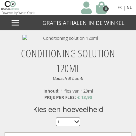
|
FR
NL
0
Powered by Weiss Optik
GRATIS AFHALEN IN DE WINKEL
CONDITIONING SOLUTION
120ML
Bausch & Lomb
Inhoud:
1 fles van 120ml
PRIJS PER FLES:
€ 13,90
kies een hoeveelheid
1