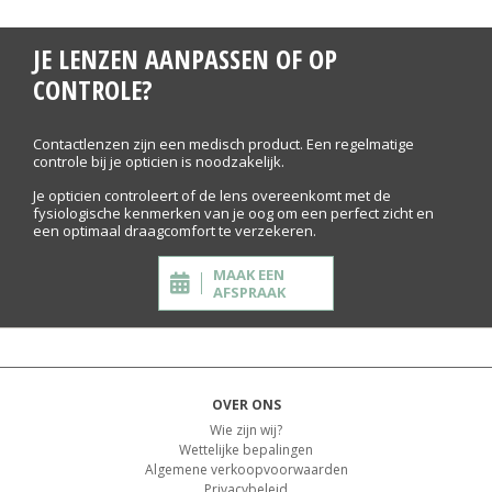
JE LENZEN AANPASSEN OF OP
CONTROLE?
Contactlenzen zijn een medisch product. Een regelmatige
controle bij je opticien is noodzakelijk.
Je opticien controleert of de lens overeenkomt met de
fysiologische kenmerken van je oog om een perfect zicht en
een optimaal draagcomfort te verzekeren.
MAAK EEN
AFSPRAAK
OVER ONS
Wie zijn wij?
Wettelijke bepalingen
Algemene verkoopvoorwaarden
Privacybeleid